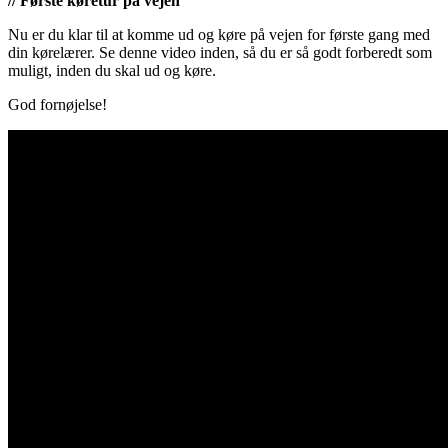
// Første køretur på vejen
Nu er du klar til at komme ud og køre på vejen for første gang med
din kørelærer. Se denne video inden, så du er så godt forberedt som
muligt, inden du skal ud og køre.
God fornøjelse!