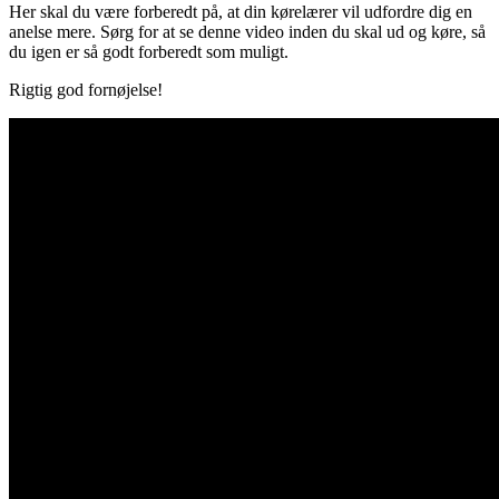
Her skal du være forberedt på, at din kørelærer vil udfordre dig en
anelse mere. Sørg for at se denne video inden du skal ud og køre, så
du igen er så godt forberedt som muligt.
Rigtig god fornøjelse!