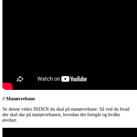
// Manøvrebane
Se denne video INDEN du skal på manøvrebane. Så ved du hvad
der skal ske på manøvrebanen, hvordan det foregår og hvilke
øvelser.